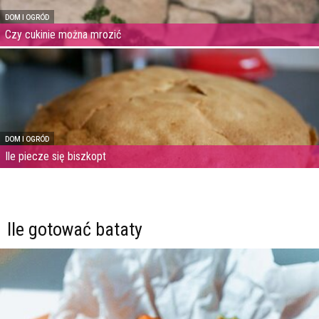
DOM I OGRÓD
Czy cukinie można mrozić
DOM I OGRÓD
Ile piecze się biszkopt
Ile gotować bataty