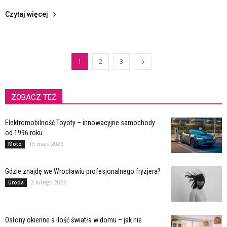
Czytaj więcej
1
2
3
ZOBACZ TEŻ
Elektromobilność Toyoty – innowacyjne samochody
od 1996 roku
13 maja 2026
Moto
Gdzie znajdę we Wrocławiu profesjonalnego fryzjera?
2 lutego 2026
Uroda
Osłony okienne a ilość światła w domu – jak nie