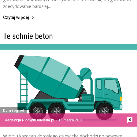
zdecydowanie bardziej...
Czytaj więcej
Ile schnie beton
Dom i ogród
0
Redakcja PlomykDoNieba.pl
-
15 marca 2020
W życiu każdego dorosłego człowieka dochodzi po pewnym