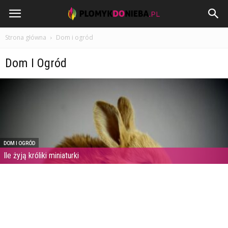
PlomykDoNieba.pl
Strona główna
Dom i ogród
Dom I Ogród
DOM I OGRÓD
Ile żyją króliki miniaturki