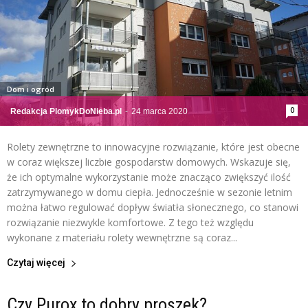
Dom i ogród
0
Redakcja PlomykDoNieba.pl
-
24 marca 2020
Rolety zewnętrzne to innowacyjne rozwiązanie, które jest obecne
w coraz większej liczbie gospodarstw domowych. Wskazuje się,
że ich optymalne wykorzystanie może znacząco zwiększyć ilość
zatrzymywanego w domu ciepła. Jednocześnie w sezonie letnim
można łatwo regulować dopływ światła słonecznego, co stanowi
rozwiązanie niezwykle komfortowe. Z tego też względu
wykonane z materiału rolety wewnętrzne są coraz...
Czytaj więcej
Czy Purox to dobry proszek?