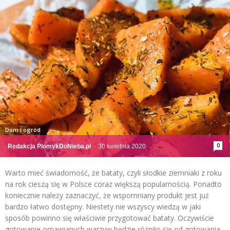
Dom i ogród
0
Redakcja PlomykDoNieba.pl
-
30 kwietnia 2020
Warto mieć świadomość, że bataty, czyli słodkie ziemniaki z roku
na rok cieszą się w Polsce coraz większą popularnością. Ponadto
koniecznie należy zaznaczyć, że wspomniany produkt jest już
bardzo łatwo dostępny. Niestety nie wszyscy wiedzą w jaki
sposób powinno się właściwie przygotować bataty. Oczywiście
gotowanie omawianych warzyw będzie różniło się od gotowania