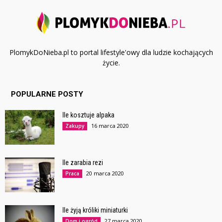
PlomykDoNieba.pl to portal lifestyle'owy dla ludzie kochających
życie.
POPULARNE POSTY
Ile kosztuje alpaka
16 marca 2020
Zakupy
Ile zarabia rezi
20 marca 2020
Praca
Ile żyją króliki miniaturki
27 marca 2020
Dom i ogród