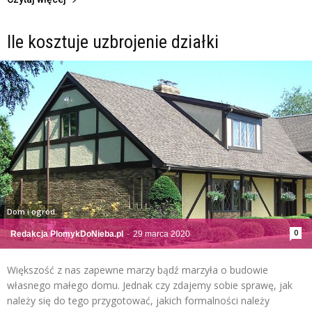
Ile kosztuje uzbrojenie działki
Dom i ogród
0
Redakcja PlomykDoNieba.pl
-
29 marca 2020
Większość z nas zapewne marzy bądź marzyła o budowie
własnego małego domu. Jednak czy zdajemy sobie sprawę, jak
należy się do tego przygotować, jakich formalności należy