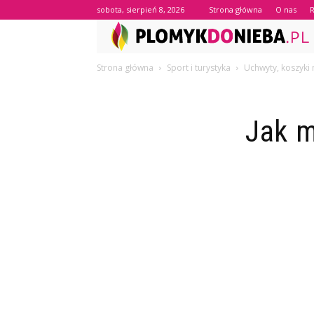
sobota, sierpień 8, 2026
Strona główna
O nas
Strona główna
Sport i turystyka
Uchwyty, koszyki
Jak m