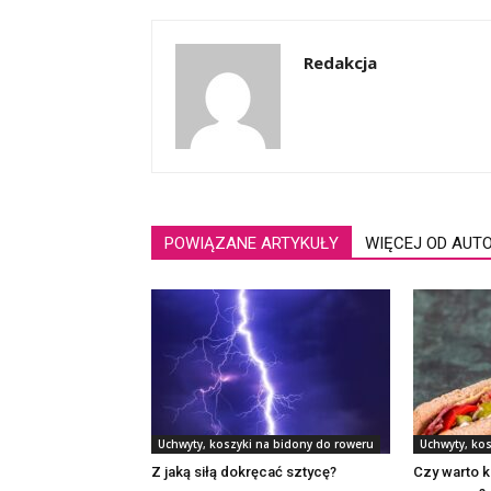
Redakcja
POWIĄZANE ARTYKUŁY
WIĘCEJ OD AUT
Uchwyty, koszyki na bidony do roweru
Uchwyty, ko
Z jaką siłą dokręcać sztycę?
Czy warto k