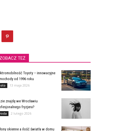
ZOBACZ TEŻ
ektromobilność Toyoty – innowacyjne
mochody od 1996 roku
13 maja 2026
oto
zie znajdę we Wrocławiu
ofesjonalnego fryzjera?
2 lutego 2026
roda
łony okienne a ilość światła w domu