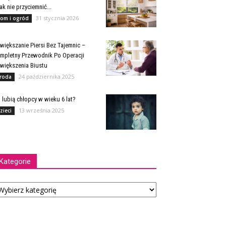
jak nie przyciemnić...
31 stycznia 2026
om i ogród
większanie Piersi Bez Tajemnic –
mpletny Przewodnik Po Operacji
większenia Biustu
24 października 2025
roda
 lubią chłopcy w wieku 6 lat?
13 września 2025
zieci
Kategorie
tegorie