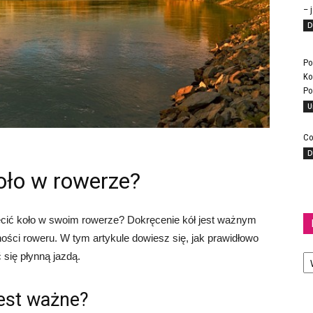
– 
D
Po
Ko
Po
U
Co
D
oło w rowerze?
ęcić koło w swoim rowerze? Dokręcenie kół jest ważnym
ści roweru. W tym artykule dowiesz się, jak prawidłowo
Ka
 się płynną jazdą.
jest ważne?