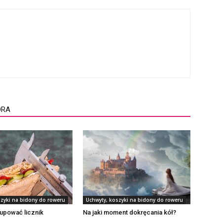
ORA
szyki na bidony do roweru
Uchwyty, koszyki na bidony do roweru
upować licznik
Na jaki moment dokręcania kół?