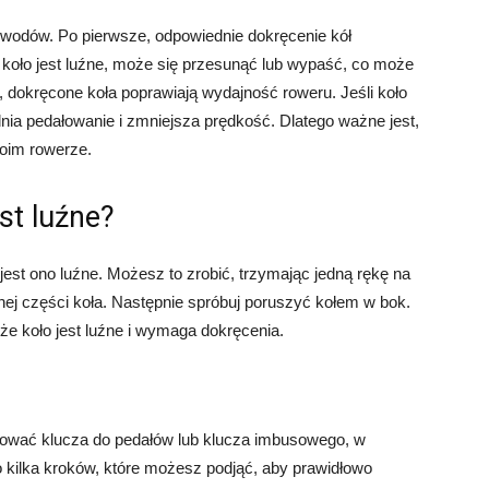
owodów. Po pierwsze, odpowiednie dokręcenie kół
 koło jest luźne, może się przesunąć lub wypaść, co może
dokręcone koła poprawiają wydajność roweru. Jeśli koło
dnia pedałowanie i zmniejsza prędkość. Dlatego ważne jest,
woim rowerze.
st luźne?
est ono luźne. Możesz to zrobić, trzymając jedną rękę na
nej części koła. Następnie spróbuj poruszyć kołem w bok.
 że koło jest luźne i wymaga dokręcenia.
bować klucza do pedałów lub klucza imbusowego, w
o kilka kroków, które możesz podjąć, aby prawidłowo