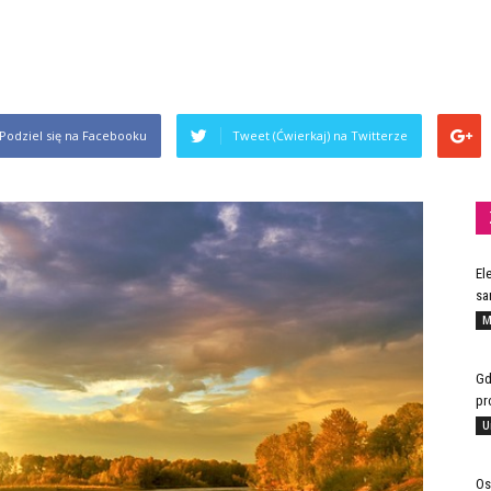
Podziel się na Facebooku
Tweet (Ćwierkaj) na Twitterze
El
sa
M
Gd
pr
U
Os