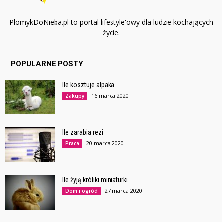
PlomykDoNieba.pl to portal lifestyle'owy dla ludzie kochających
życie.
POPULARNE POSTY
Ile kosztuje alpaka
16 marca 2020
Zakupy
Ile zarabia rezi
20 marca 2020
Praca
Ile żyją króliki miniaturki
27 marca 2020
Dom i ogród