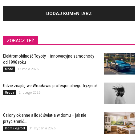
ZOBACZ TEŻ
Elektromobilność Toyoty – innowacyjne samochody
od 1996 roku
13 maja 2026
Moto
Gdzie znajdę we Wrocławiu profesjonalnego fryzjera?
2 lutego 2026
Uroda
Osłony okienne a ilość światła w domu – jak nie
przyciemnić...
31 stycznia 2026
Dom i ogród