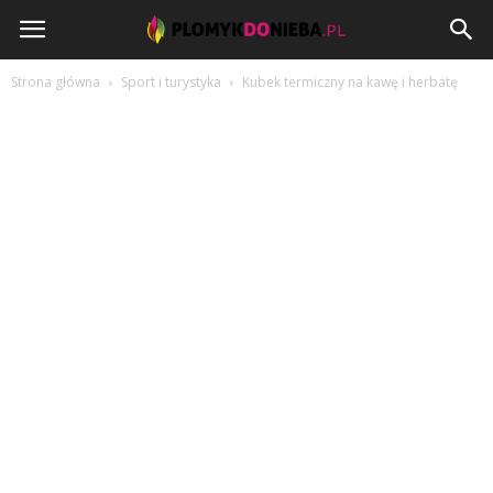
PlomykDoNieba.pl
Strona główna
Sport i turystyka
Kubek termiczny na kawę i herbatę