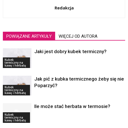
Redakcja
POWIĄZANE ARTYKUŁY
WIĘCEJ OD AUTORA
Jaki jest dobry kubek termiczny?
Kubek
termiczny na
kawę i herbatę
Jak pić z kubka termicznego żeby się nie
Poparzyć?
Kubek
termiczny na
kawę i herbatę
Ile może stać herbata w termosie?
Kubek
termiczny na
kawę i herbatę