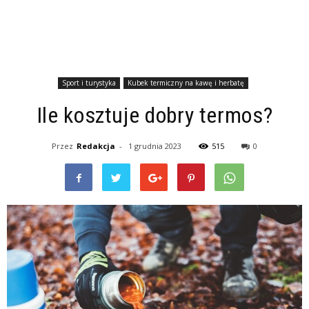
Sport i turystyka
Kubek termiczny na kawę i herbatę
Ile kosztuje dobry termos?
Przez
Redakcja
-
1 grudnia 2023
515
0