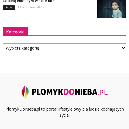
Co lubią chłopcy w wieku 6 lat?
13 września 2025
Dzieci
Kategorie
Kategorie
PlomykDoNieba.pl to portal lifestyle'owy dla ludzie kochających
życie.