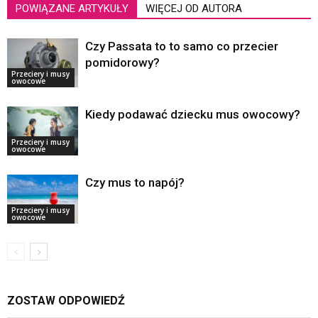
POWIĄZANE ARTYKUŁY
WIĘCEJ OD AUTORA
Czy Passata to to samo co przecier
pomidorowy?
Przeciery i musy
owocowe
Kiedy podawać dziecku mus owocowy?
Przeciery i musy
owocowe
Czy mus to napój?
Przeciery i musy
owocowe
ZOSTAW ODPOWIEDŹ