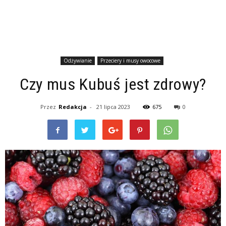
Odżywianie
Przeciery i musy owocowe
Czy mus Kubuś jest zdrowy?
Przez
Redakcja
-
21 lipca 2023
675
0