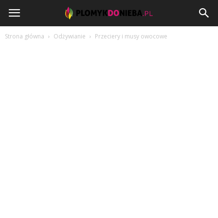
PlomykDoNieba.pl
Strona główna
Odżywianie
Przeciery i musy owocowe