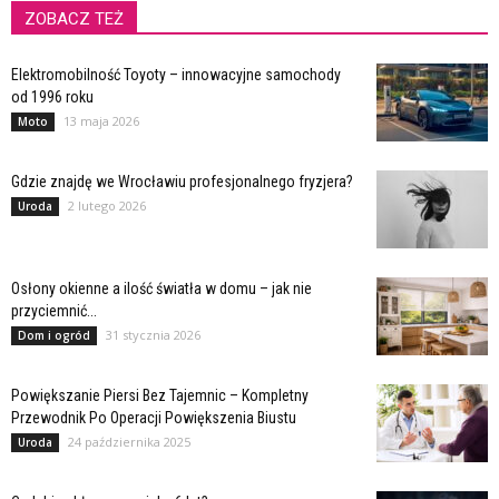
ZOBACZ TEŻ
Elektromobilność Toyoty – innowacyjne samochody
od 1996 roku
13 maja 2026
Moto
Gdzie znajdę we Wrocławiu profesjonalnego fryzjera?
2 lutego 2026
Uroda
Osłony okienne a ilość światła w domu – jak nie
przyciemnić...
31 stycznia 2026
Dom i ogród
Powiększanie Piersi Bez Tajemnic – Kompletny
Przewodnik Po Operacji Powiększenia Biustu
24 października 2025
Uroda