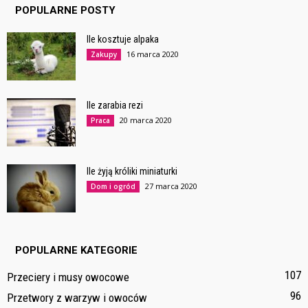
POPULARNE POSTY
Ile kosztuje alpaka
16 marca 2020
Zakupy
Ile zarabia rezi
20 marca 2020
Praca
Ile żyją króliki miniaturki
27 marca 2020
Dom i ogród
POPULARNE KATEGORIE
107
Przeciery i musy owocowe
96
Przetwory z warzyw i owoców