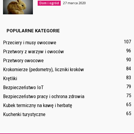
27 marca 2020
Dom i ogród
POPULARNE KATEGORIE
107
Przeciery i musy owocowe
96
Przetwory z warzyw i owoców
90
Przetwory owocowe
84
Krokomierze (pedometry), liczniki kroków
83
Krętliki
79
Bezpieczeństwo IoT
75
Bezpieczeństwo pracy i ochrona zdrowia
65
Kubek termiczny na kawę i herbatę
65
Kuchenki turystyczne