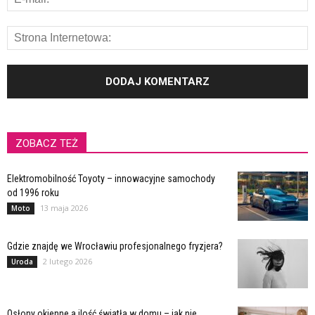
ZOBACZ TEŻ
Elektromobilność Toyoty – innowacyjne samochody
od 1996 roku
13 maja 2026
Moto
Gdzie znajdę we Wrocławiu profesjonalnego fryzjera?
2 lutego 2026
Uroda
Osłony okienne a ilość światła w domu – jak nie