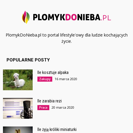
PlomykDoNieba.pl to portal lifestyle'owy dla ludzie kochających
życie.
POPULARNE POSTY
Ile kosztuje alpaka
16 marca 2020
Zakupy
Ile zarabia rezi
20 marca 2020
Praca
Ile żyją króliki miniaturki