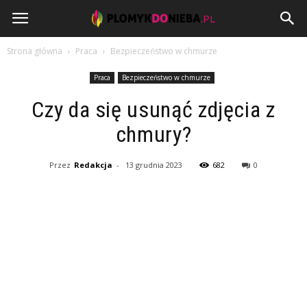
PlomykDoNieba.pl
Strona główna
Praca
Bezpieczeństwo w chmurze
Praca
Bezpieczeństwo w chmurze
Czy da się usunąć zdjęcia z
chmury?
Przez
Redakcja
-
13 grudnia 2023
682
0