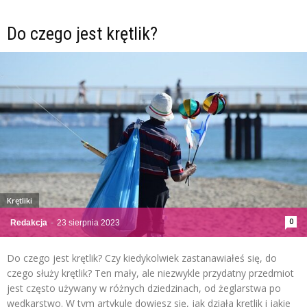
Do czego jest krętlik?
Krętliki
0
Redakcja
-
23 sierpnia 2023
Do czego jest krętlik? Czy kiedykolwiek zastanawiałeś się, do
czego służy krętlik? Ten mały, ale niezwykle przydatny przedmiot
jest często używany w różnych dziedzinach, od żeglarstwa po
wędkarstwo. W tym artykule dowiesz się, jak działa krętlik i jakie