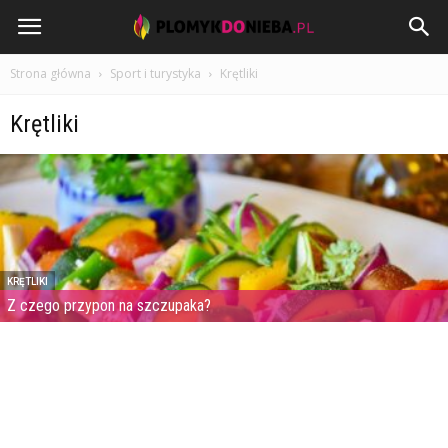
PlomykDoNieba.pl
Strona główna
Sport i turystyka
Krętliki
Krętliki
KRĘTLIKI
Z czego przypon na szczupaka?