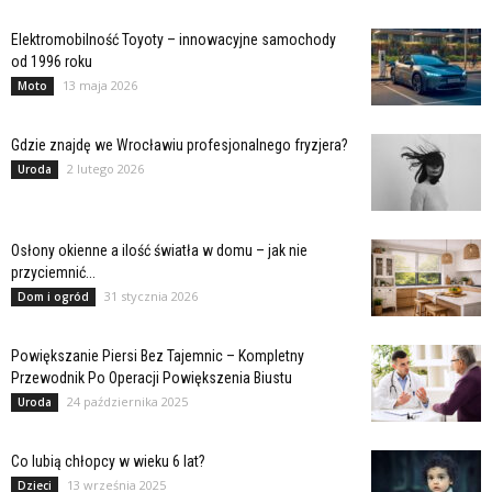
Elektromobilność Toyoty – innowacyjne samochody
od 1996 roku
13 maja 2026
Moto
Gdzie znajdę we Wrocławiu profesjonalnego fryzjera?
2 lutego 2026
Uroda
Osłony okienne a ilość światła w domu – jak nie
przyciemnić...
31 stycznia 2026
Dom i ogród
Powiększanie Piersi Bez Tajemnic – Kompletny
Przewodnik Po Operacji Powiększenia Biustu
24 października 2025
Uroda
Co lubią chłopcy w wieku 6 lat?
13 września 2025
Dzieci