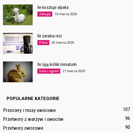
Ile kosztuje alpaka
16 marca 2020
Zakupy
Ile zarabia rezi
20 marca 2020
Praca
Ile żyją króliki miniaturki
27 marca 2020
Dom i ogród
POPULARNE KATEGORIE
107
Przeciery i musy owocowe
96
Przetwory z warzyw i owoców
90
Przetwory owocowe