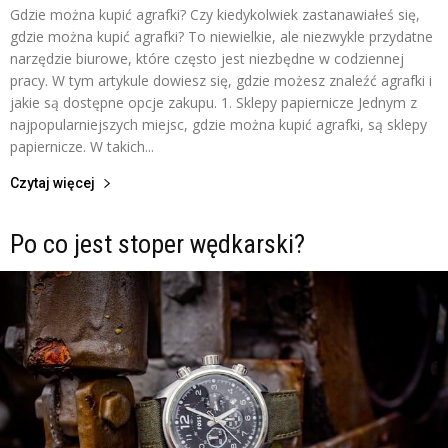
Gdzie można kupić agrafki? Czy kiedykolwiek zastanawiałeś się,
gdzie można kupić agrafki? To niewielkie, ale niezwykle przydatne
narzędzie biurowe, które często jest niezbędne w codziennej
pracy. W tym artykule dowiesz się, gdzie możesz znaleźć agrafki i
jakie są dostępne opcje zakupu. 1. Sklepy papiernicze Jednym z
najpopularniejszych miejsc, gdzie można kupić agrafki, są sklepy
papiernicze. W takich...
Czytaj więcej
Po co jest stoper wędkarski?