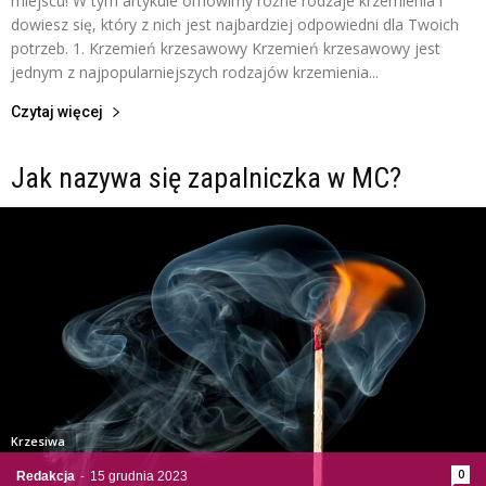
miejscu! W tym artykule omówimy różne rodzaje krzemienia i
dowiesz się, który z nich jest najbardziej odpowiedni dla Twoich
potrzeb. 1. Krzemień krzesawowy Krzemień krzesawowy jest
jednym z najpopularniejszych rodzajów krzemienia...
Czytaj więcej
Jak nazywa się zapalniczka w MC?
Krzesiwa
0
Redakcja
-
15 grudnia 2023