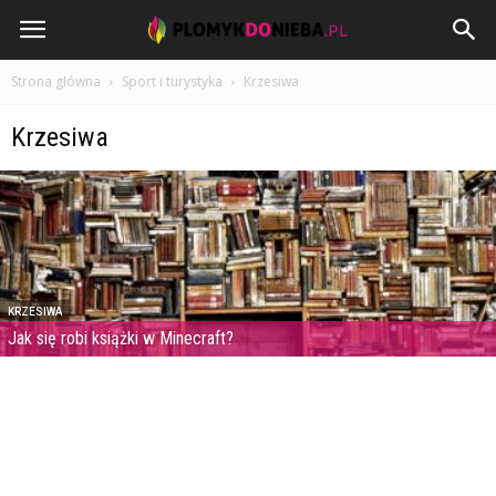
PlomykDoNieba.pl
Strona główna
Sport i turystyka
Krzesiwa
Krzesiwa
KRZESIWA
Jak się robi książki w Minecraft?