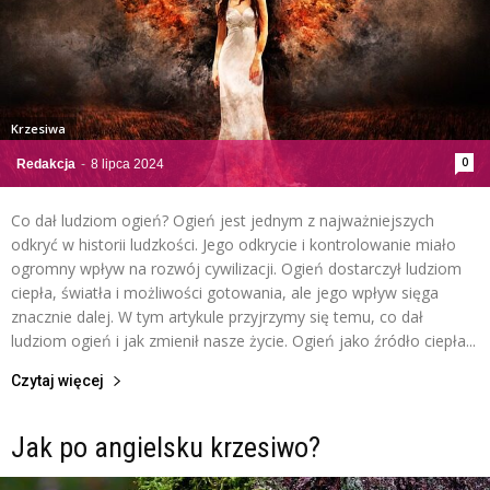
Krzesiwa
0
Redakcja
-
8 lipca 2024
Co dał ludziom ogień? Ogień jest jednym z najważniejszych
odkryć w historii ludzkości. Jego odkrycie i kontrolowanie miało
ogromny wpływ na rozwój cywilizacji. Ogień dostarczył ludziom
ciepła, światła i możliwości gotowania, ale jego wpływ sięga
znacznie dalej. W tym artykule przyjrzymy się temu, co dał
ludziom ogień i jak zmienił nasze życie. Ogień jako źródło ciepła...
Czytaj więcej
Jak po angielsku krzesiwo?