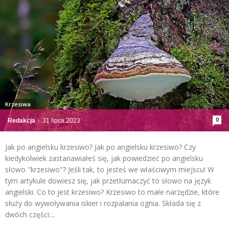
Krzesiwa
0
Redakcja
-
31 lipca 2023
Jak po angielsku krzesiwo? Jak po angielsku krzesiwo? Czy
kiedykolwiek zastanawiałeś się, jak powiedzieć po angielsku
słowo "krzesiwo"? Jeśli tak, to jesteś we właściwym miejscu! W
tym artykule dowiesz się, jak przetłumaczyć to słowo na język
angielski. Co to jest krzesiwo? Krzesiwo to małe narzędzie, które
służy do wywoływania iskier i rozpalania ognia. Składa się z
dwóch części:...