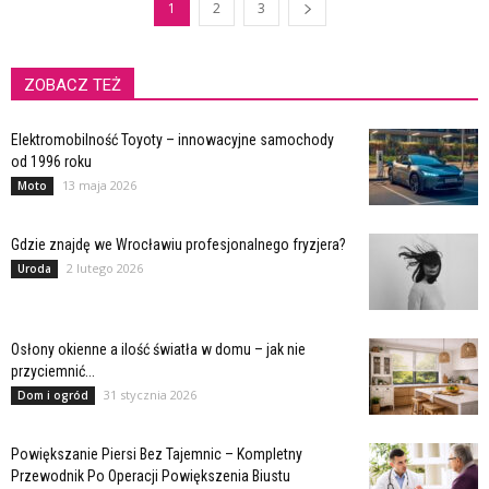
1
2
3
ZOBACZ TEŻ
Elektromobilność Toyoty – innowacyjne samochody
od 1996 roku
13 maja 2026
Moto
Gdzie znajdę we Wrocławiu profesjonalnego fryzjera?
2 lutego 2026
Uroda
Osłony okienne a ilość światła w domu – jak nie
przyciemnić...
31 stycznia 2026
Dom i ogród
Powiększanie Piersi Bez Tajemnic – Kompletny
Przewodnik Po Operacji Powiększenia Biustu