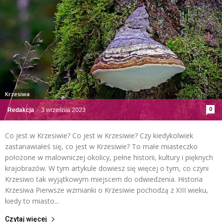
Krzesiwa
0
Redakcja
-
3 września 2023
Co jest w Krzesiwie? Co jest w Krzesiwie? Czy kiedykolwiek
zastanawiałeś się, co jest w Krzesiwie? To małe miasteczko
położone w malowniczej okolicy, pełne historii, kultury i pięknych
krajobrazów. W tym artykule dowiesz się więcej o tym, co czyni
Krzesiwo tak wyjątkowym miejscem do odwiedzenia. Historia
Krzesiwa Pierwsze wzmianki o Krzesiwie pochodzą z XIII wieku,
kiedy to miasto...
Czytaj więcej