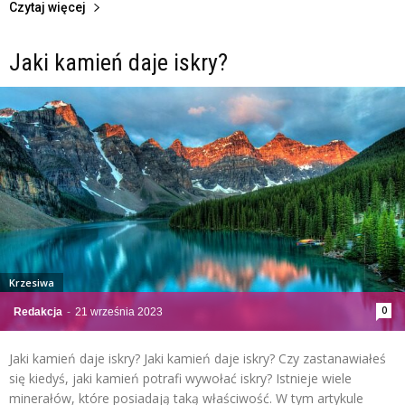
Czytaj więcej
Jaki kamień daje iskry?
Krzesiwa
0
Redakcja
-
21 września 2023
Jaki kamień daje iskry? Jaki kamień daje iskry? Czy zastanawiałeś
się kiedyś, jaki kamień potrafi wywołać iskry? Istnieje wiele
minerałów, które posiadają taką właściwość. W tym artykule