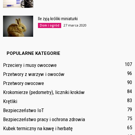
Ile żyją króliki miniaturki
27 marca 2020
Dom i ogród
POPULARNE KATEGORIE
107
Przeciery i musy owocowe
96
Przetwory z warzyw i owoców
90
Przetwory owocowe
84
Krokomierze (pedometry), liczniki kroków
83
Krętliki
79
Bezpieczeństwo IoT
75
Bezpieczeństwo pracy i ochrona zdrowia
65
Kubek termiczny na kawę i herbatę