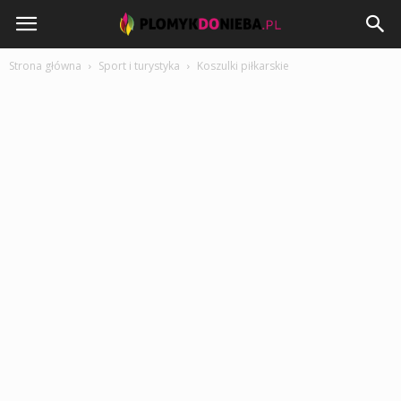
PlomykDoNieba.pl
Strona główna
Sport i turystyka
Koszulki piłkarskie