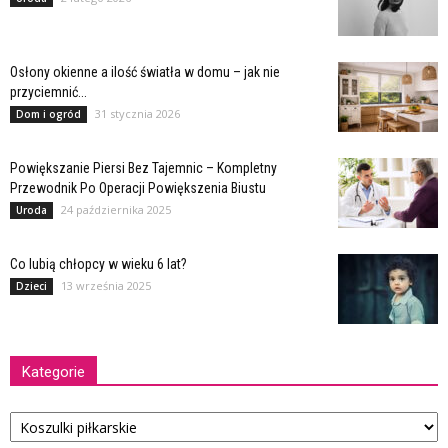
Osłony okienne a ilość światła w domu – jak nie
przyciemnić...
31 stycznia 2026
Dom i ogród
Powiększanie Piersi Bez Tajemnic – Kompletny
Przewodnik Po Operacji Powiększenia Biustu
24 października 2025
Uroda
Co lubią chłopcy w wieku 6 lat?
13 września 2025
Dzieci
Kategorie
Kategorie